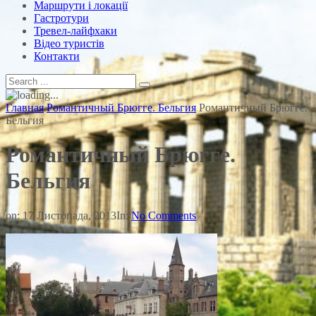
Маршрути і локації
Гастротури
Тревел-лайфхаки
Відео туристів
Контакти
Главная
Романтичный Брюгге. Бельгия
Романтичный Брюгге.
Бельгия
Романтичный Брюгге.
Бельгия
on:
17 Листопада, 2013
In:
No Comments