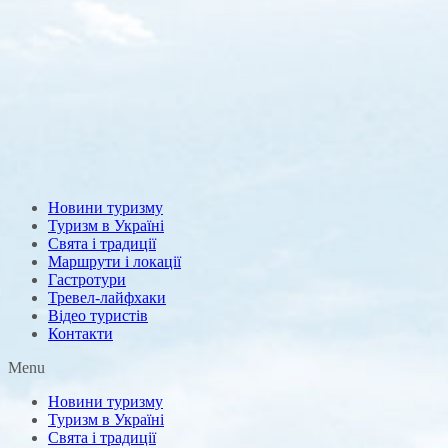
Новини туризму
Туризм в Україні
Свята і традиції
Маршрути і локації
Гастротури
Тревел-лайфхаки
Відео туристів
Контакти
Menu
Новини туризму
Туризм в Україні
Свята і традиції