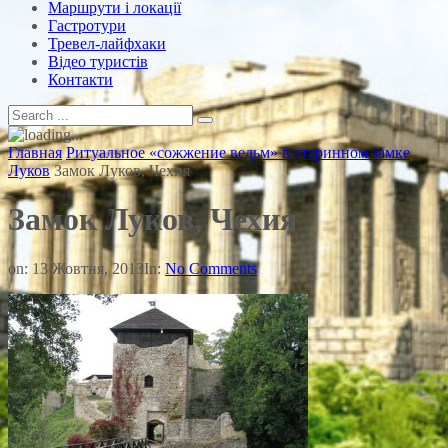
Маршрути і локації
Гастротури
Тревел-лайфхаки
Відео туристів
Контакти
Главная
Ритуальное «сожжение ведьм» в старинном замке
Луков
Замок Луков, Чехия
Замок Луков, Чехия
on:
13 Жовтня, 2013
In:
No Comments