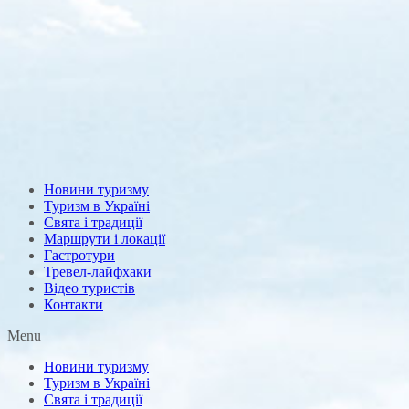
Новини туризму
Туризм в Україні
Свята і традиції
Маршрути і локації
Гастротури
Тревел-лайфхаки
Відео туристів
Контакти
Menu
Новини туризму
Туризм в Україні
Свята і традиції