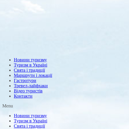
Новини туризму
Туризм в Україні
Свята і традиції
Маршрути і локації
Гастротури
Тревел-лайфхаки
Відео туристів
Контакти
Menu
Новини туризму
Туризм в Україні
Свята і традиції