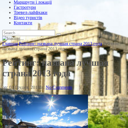
Маршрути і локації
Гастротури
Тревел-лайфхаки
Відео туристів
Контакти
Главная
Рейтинг: названа лучшая страна 2013 года
Рейтинг:
названа лучшая страна 2013 года
Рейтинг: названа лучшая
страна 2013 года
on:
03 Грудня, 2013
In:
No Comments