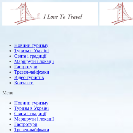
Новини туризму
Туризм в Україні
Свята і традиції
Маршрути і локації
Гастротури
Тревел-лайфхаки
Відео туристів
Контакти
Menu
Новини туризму
Туризм в Україні
Свята і традиції
Маршрути і локації
Гастротури
Тревел-лайфхаки