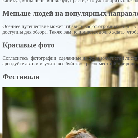
каникул, когда цены вновь будут расти, что уж говорить о нач
Меньше людей на популярных направл
Осеннее путешествие может избавить вас от огромных толп тури
доступны для обзора. Также вам не придется долго ждать, чтоб
Красивые фото
Согласитесь, фотографии, сделанные на фоне золотистой лист
арендуйте авто и изучите все буйство красок местной природы.
Фестивали