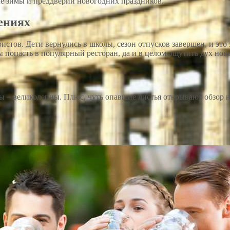
але зимы и преддверии новогодних праздников.
ениях
стов. Дети вернулись в школы, сезон отпусков завершен, и это 
ы попасть в популярный ресторан, да и в целом ощутить дух ново
вы – великолепны. Плюс, чуть опавшие листья открывают обзор н