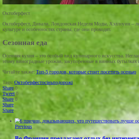
Октоберфест
Октоберфест, Дивали, Лондонская Неделя Моды, Хэллоуин – л
культуре и особенностях страны, где они проходят.
Сезонная еда
Осенняя кухня – это особый вид кулинарного искусства. Негла
этому виноградные урожаи, закупоренные в винных бутылках и
Читайте также:
Топ-5 городов, которые стоит посетить осенью
Tags:
Октоберфест
осінь
подорожі
Share
0
Tweet
0
Share
0
Share
Share
Previous
Во Франции предлагают отдых без интернет