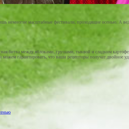
ишь немногие масштабные фестивали, проходящие осенью. А вед
сная битва между яблоками, грушами, тыквой и сладким картофе
 можем гарантировать, что ваши рецепторы получат двойное уд
а