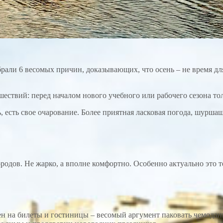
рали 6 весомых причин, доказывающих, что осень – не время для
ешествий: перед началом нового учебного или рабочего сезона т
ь, есть свое очарование. Более приятная ласковая погода, шурша
одов. Не жарко, а вполне комфортно. Особенно актуально это т
 на билеты и гостиницы – весомый аргумент паковать чемоданы 