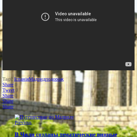
Tags:
Іспанія
Мадрид
подорож
Share
0
Tweet
0
Share
0
Share
Share
Previous
В Чили созданы тематические винные