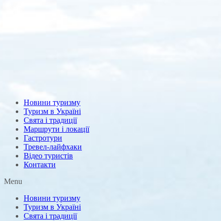
Новини туризму
Туризм в Україні
Свята і традиції
Маршрути і локації
Гастротури
Тревел-лайфхаки
Відео туристів
Контакти
Menu
Новини туризму
Туризм в Україні
Свята і традиції