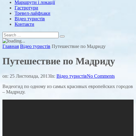
Маршрути і локації
Гастротури
Тревел-лайфхаки
Відео туристів
Контакти
Главная
Відео туристів
Путешествие по Мадриду
Путешествие по Мадриду
on:
25 Листопада, 2013
In:
Відео туристів
No Comments
Видеогид по одному из самых красивых европейских городов
– Мадриду.