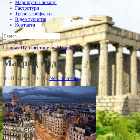
Маршрути і локації
Гастротури
Тревел-лайфхаки
Відео туристів
Контакти
Главная
Путешествие по Мадриду
Мадрид видео
Мадрид видео
on:
11 Квітня, 2017
In:
No Comments