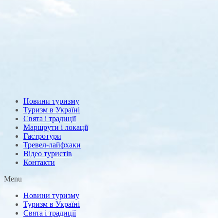
Новини туризму
Туризм в Україні
Свята і традиції
Маршрути і локації
Гастротури
Тревел-лайфхаки
Відео туристів
Контакти
Menu
Новини туризму
Туризм в Україні
Свята і традиції