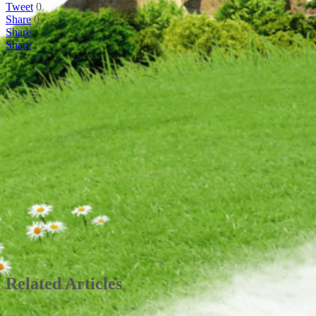
Tweet
0
Share
0
Share
Share
Related Articles