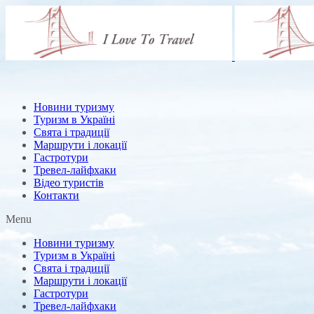
Новини туризму
Туризм в Україні
Свята і традиції
Маршрути і локації
Гастротури
Тревел-лайфхаки
Відео туристів
Контакти
Menu
Новини туризму
Туризм в Україні
Свята і традиції
Маршрути і локації
Гастротури
Тревел-лайфхаки