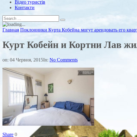
Відео туристів
Контакти
Главная
Поклонники Курта Кобейна могут арендовать его квар
Курт Кобейн и Кортни Лав жил
on:
04 Червня, 2015
In:
No Comments
Share
0