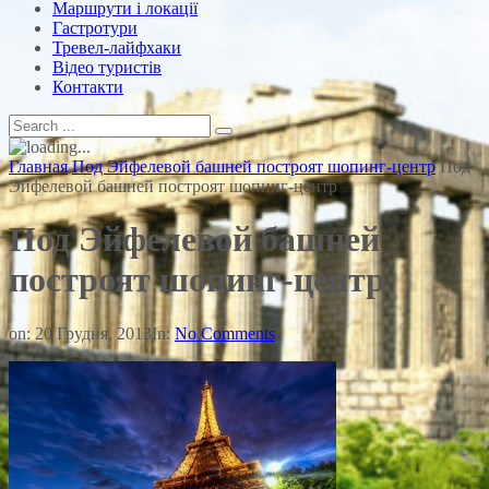
Маршрути і локації
Гастротури
Тревел-лайфхаки
Відео туристів
Контакти
Главная
Под Эйфелевой башней построят шопинг-центр
Под
Эйфелевой башней построят шопинг-центр
Под Эйфелевой башней
построят шопинг-центр
on:
20 Грудня, 2013
In:
No Comments