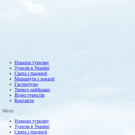
Новини туризму
Туризм в Україні
Свята і традиції
Маршрути і локації
Гастротури
Тревел-лайфхаки
Відео туристів
Контакти
Menu
Новини туризму
Туризм в Україні
Свята і традиції