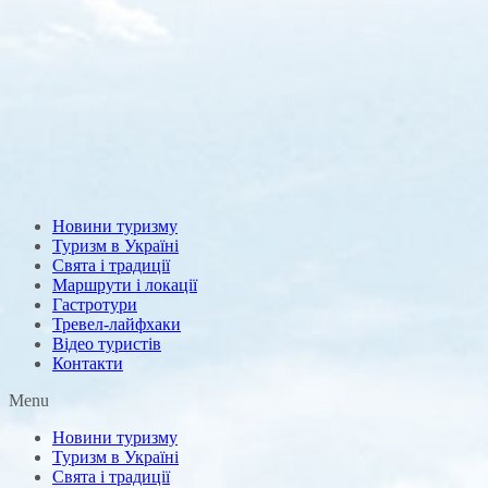
Новини туризму
Туризм в Україні
Свята і традиції
Маршрути і локації
Гастротури
Тревел-лайфхаки
Відео туристів
Контакти
Menu
Новини туризму
Туризм в Україні
Свята і традиції