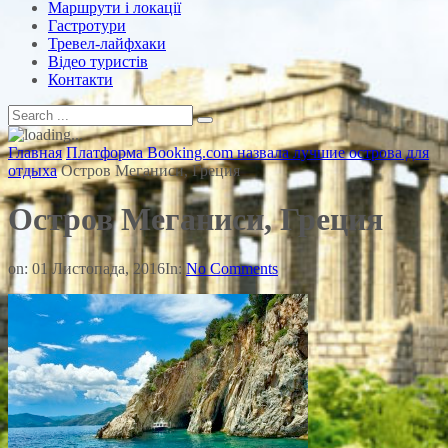
Маршрути і локації
Гастротури
Тревел-лайфхаки
Відео туристів
Контакти
Главная
Платформа Booking.com назвала лучшие острова для
отдыха
Остров Меганиси, Греция
Остров Меганиси, Греция
on:
01 Листопада, 2016
In:
No Comments