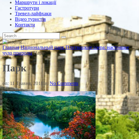
Маршрути і локації
Гастротури
Тревел-лайфхаки
Відео туристів
Контакти
Главная
Национальный парк Плитвицкие озера: настоящее
чудо природы
Парк
Парк
on:
11 Травня, 2018
In:
No Comments