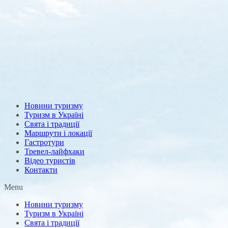
Новини туризму
Туризм в Україні
Свята і традиції
Маршрути і локації
Гастротури
Тревел-лайфхаки
Відео туристів
Контакти
Menu
Новини туризму
Туризм в Україні
Свята і традиції