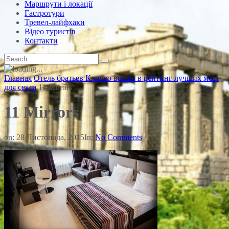
Маршрути і локації
Гастротури
Тревел-лайфхаки
Відео туристів
Контакти
Главная
Отель братьев Кличко вошел в рейтинг лучших мест
для секса
11 Mirrors
11 Mirrors
on:
28 Листопада, 2015
In:
No Comments