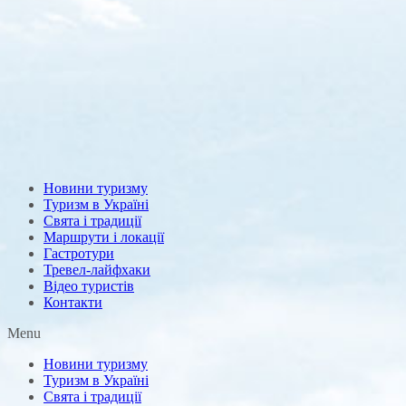
Новини туризму
Туризм в Україні
Свята і традиції
Маршрути і локації
Гастротури
Тревел-лайфхаки
Відео туристів
Контакти
Menu
Новини туризму
Туризм в Україні
Свята і традиції