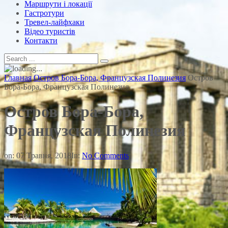
Маршрути і локації
Гастротури
Тревел-лайфхаки
Відео туристів
Контакти
Главная
Остров Бора-Бора, Французская Полинезия
Остров
Бора-Бора, Французская Полинезия
Остров Бора-Бора,
Французская Полинезия
on:
07 Травня, 2018
In:
No Comments