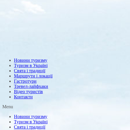
Новини туризму
Туризм в Україні
Свята і традиції
Маршрути і локації
Гастротури
Тревел-лайфхаки
Відео туристів
Контакти
Menu
Новини туризму
Туризм в Україні
Свята і традиції