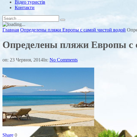
Відео туристів
Контакти
Главная
Определены пляжи Европы с самой чистой водой
Опре
Определены пляжи Европы с 
on:
23 Червня, 2014
In:
No Comments
Share
0