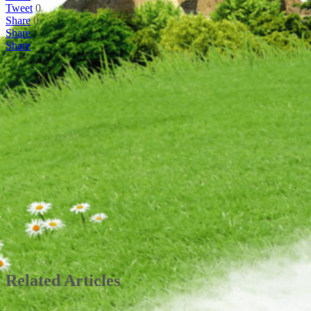
Tweet
0
Share
0
Share
Share
Related Articles