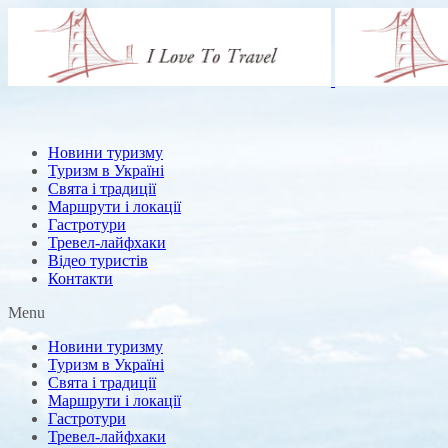
Новини туризму
Туризм в Україні
Свята і традиції
Маршрути і локації
Гастротури
Тревел-лайфхаки
Відео туристів
Контакти
Menu
Новини туризму
Туризм в Україні
Свята і традиції
Маршрути і локації
Гастротури
Тревел-лайфхаки