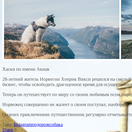
Хаски по имени Акиак
28-летний житель Норвегии Хенрик Викси решился на смелый 
бизнес, чтобы освободить драгоценное время для осуществлени
Теперь он путешествует по миру со своим любимым псом поро
Норвежец совершенно не жалеет о своем поступке, наоборот, сч
О своих приключениях путешественник регулярно отчитывает
Tags:
Instagram
подорож
собака
Share
0