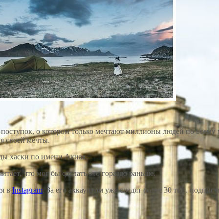
поступок, о котором только мечтают миллионы людей по всему 
я своей мечты.
ды хаски по имени Акиак.
итает, что мог бы сделать это гораздо раньше.
ся в
Instagram
. За его аккаунтом уже следят более 30 тыс. подписч