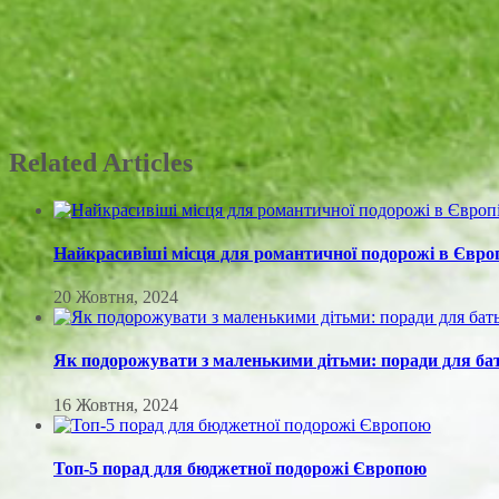
Related Articles
Найкрасивіші місця для романтичної подорожі в Євро
20 Жовтня, 2024
Як подорожувати з маленькими дітьми: поради для ба
16 Жовтня, 2024
Топ-5 порад для бюджетної подорожі Європою