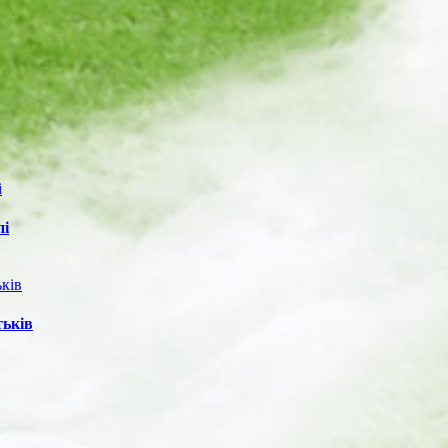
пі
тьків