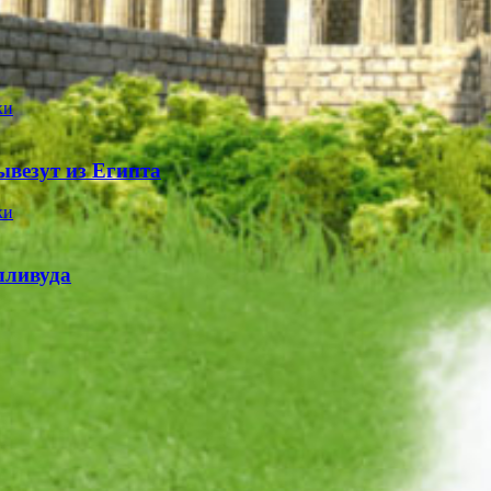
ывезут из Египта
лливуда