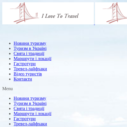
Новини туризму
Туризм в Україні
Свята і традиції
Маршрути і локації
Гастротури
Тревел-лайфхаки
Відео туристів
Контакти
Menu
Новини туризму
Туризм в Україні
Свята і традиції
Маршрути і локації
Гастротури
Тревел-лайфхаки