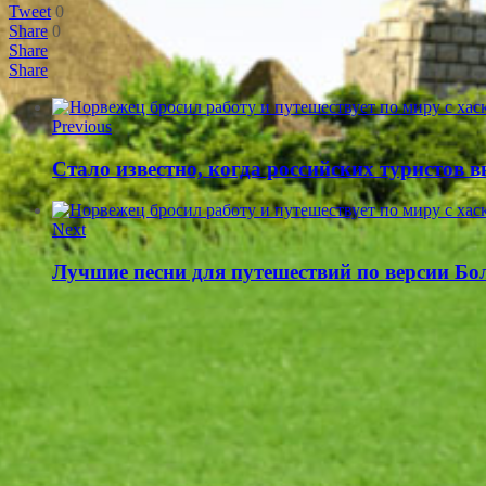
Tweet
0
Share
0
Share
Share
Previous
Стало известно, когда российских туристов в
Next
Лучшие песни для путешествий по версии Бо