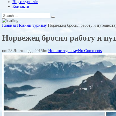
Відео туристів
Контакти
Главная
Новини туризму
Норвежец бросил работу и путешеству
Норвежец бросил работу и пут
on:
28 Листопада, 2015
In:
Новини туризму
No Comments