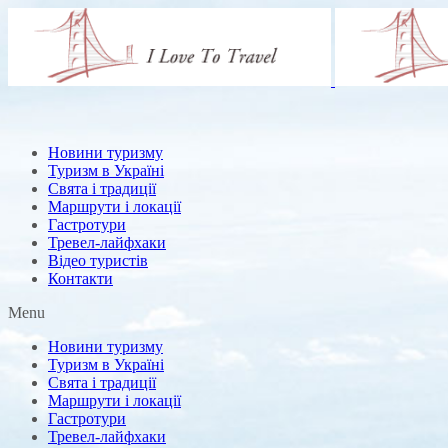
Новини туризму
Туризм в Україні
Свята і традиції
Маршрути і локації
Гастротури
Тревел-лайфхаки
Відео туристів
Контакти
Menu
Новини туризму
Туризм в Україні
Свята і традиції
Маршрути і локації
Гастротури
Тревел-лайфхаки