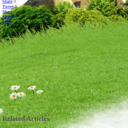
Share
0
Tweet
0
Share
0
Share
Share
Related Articles