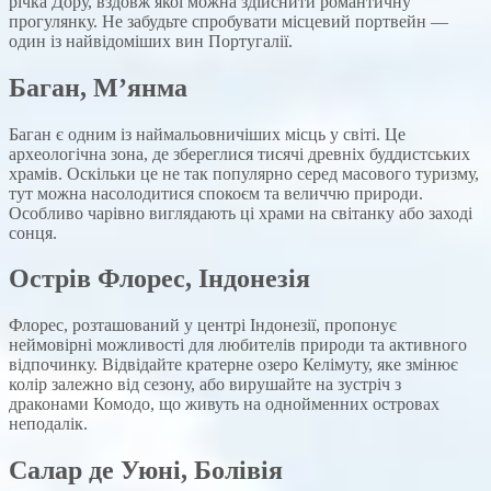
річка Дору, вздовж якої можна здійснити романтичну
прогулянку. Не забудьте спробувати місцевий портвейн —
один із найвідоміших вин Португалії.
Баган, М’янма
Баган є одним із наймальовничіших місць у світі. Це
археологічна зона, де збереглися тисячі древніх буддистських
храмів. Оскільки це не так популярно серед масового туризму,
тут можна насолодитися спокоєм та величчю природи.
Особливо чарівно виглядають ці храми на світанку або заході
сонця.
Острів Флорес, Індонезія
Флорес, розташований у центрі Індонезії, пропонує
неймовірні можливості для любителів природи та активного
відпочинку. Відвідайте кратерне озеро Келімуту, яке змінює
колір залежно від сезону, або вирушайте на зустріч з
драконами Комодо, що живуть на однойменних островах
неподалік.
Салар де Уюні, Болівія