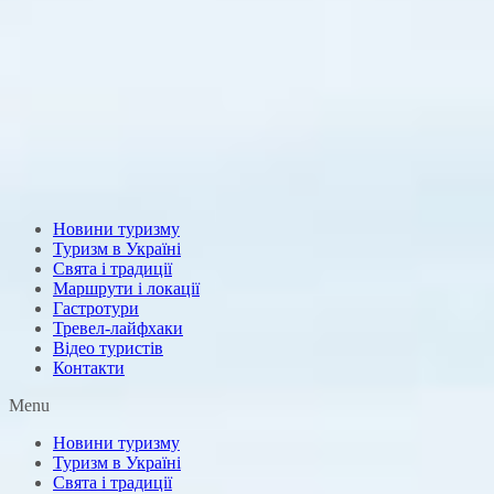
Новини туризму
Туризм в Україні
Свята і традиції
Маршрути і локації
Гастротури
Тревел-лайфхаки
Відео туристів
Контакти
Menu
Новини туризму
Туризм в Україні
Свята і традиції