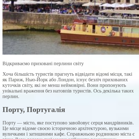
Відкриваємо приховані перлини світу
Хоча більшість туристів прагнуть відвідати відомі місця, такі
як Париж, Нью-Йорк або Лондон, існує безліч прихованих
куточків світу, які не менш неймовірні. Вони пропонують
унікальні враження без натовпів туристів. Ось декілька таких
перлин.
Порту, Португалія
Порту — місто, яке поступово завойовує серця мандрівників.
Це місце відоме своєю історичною архітектурою, вузькими
вуличками і затишними кафе. Справжньою родзинкою міста є