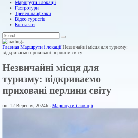
Маршрути і локації
Гастротури
Тревел-лайфхаки
Відео туристів
Контакти
Главная
Маршрути і локації
Незвичайні місця для туризму:
відкриваємо приховані перлини світу
Незвичайні місця для
туризму: відкриваємо
приховані перлини світу
on:
12 Вересня, 2024
In:
Маршрути і локації