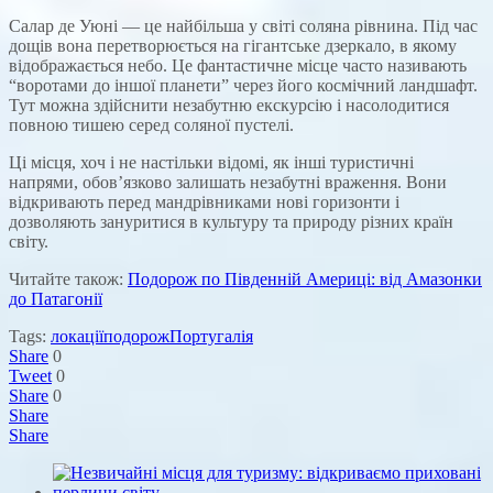
Салар де Уюні — це найбільша у світі соляна рівнина. Під час
дощів вона перетворюється на гігантське дзеркало, в якому
відображається небо. Це фантастичне місце часто називають
“воротами до іншої планети” через його космічний ландшафт.
Тут можна здійснити незабутню екскурсію і насолодитися
повною тишею серед соляної пустелі.
Ці місця, хоч і не настільки відомі, як інші туристичні
напрями, обов’язково залишать незабутні враження. Вони
відкривають перед мандрівниками нові горизонти і
дозволяють зануритися в культуру та природу різних країн
світу.
Читайте також:
Подорож по Південній Америці: від Амазонки
до Патагонії
Tags:
локації
подорож
Португалія
Share
0
Tweet
0
Share
0
Share
Share