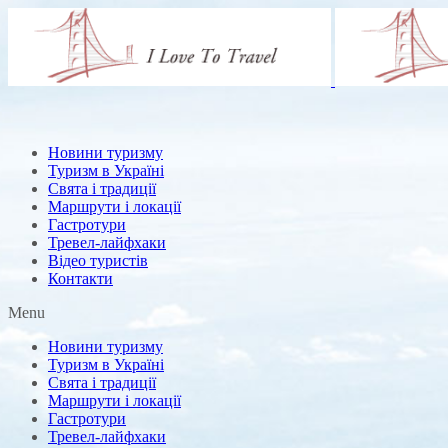
Новини туризму
Туризм в Україні
Свята і традиції
Маршрути і локації
Гастротури
Тревел-лайфхаки
Відео туристів
Контакти
Menu
Новини туризму
Туризм в Україні
Свята і традиції
Маршрути і локації
Гастротури
Тревел-лайфхаки