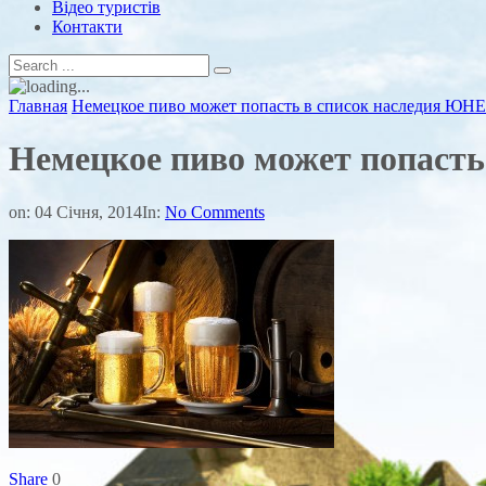
Відео туристів
Контакти
Главная
Немецкое пиво может попасть в список наследия Ю
Немецкое пиво может попаст
on:
04 Січня, 2014
In:
No Comments
Share
0