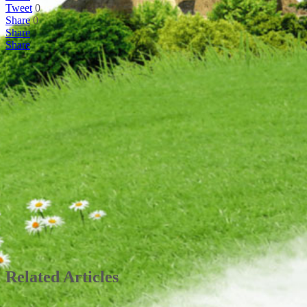
Tweet
0
Share
0
Share
Share
Related Articles