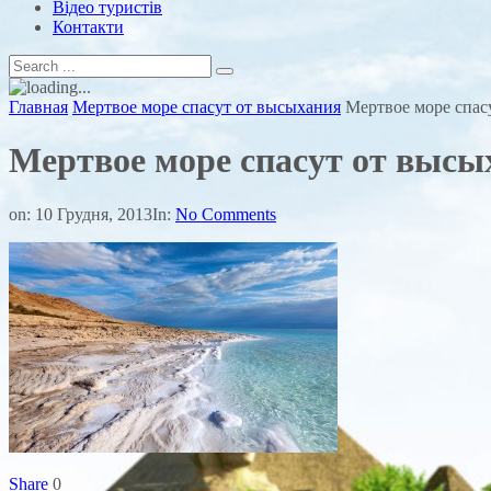
Відео туристів
Контакти
Главная
Мертвое море спасут от высыхания
Мертвое море спас
Мертвое море спасут от высы
on:
10 Грудня, 2013
In:
No Comments
Share
0