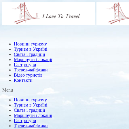
Новини туризму
Туризм в Україні
Свята і традиції
Маршрути і локації
Гастротури
Тревел-лайфхаки
Відео туристів
Контакти
Menu
Новини туризму
Туризм в Україні
Свята і традиції
Маршрути і локації
Гастротури
Тревел-лайфхаки