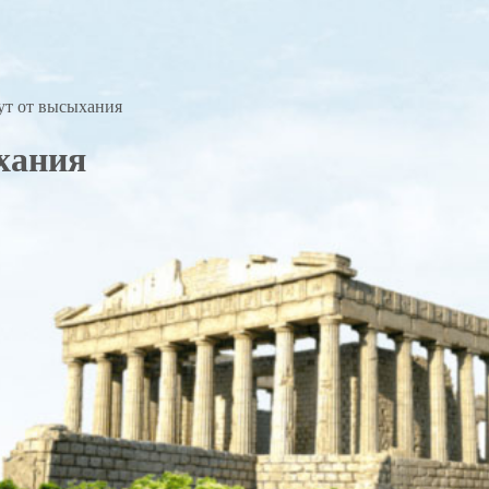
ут от высыхания
хания