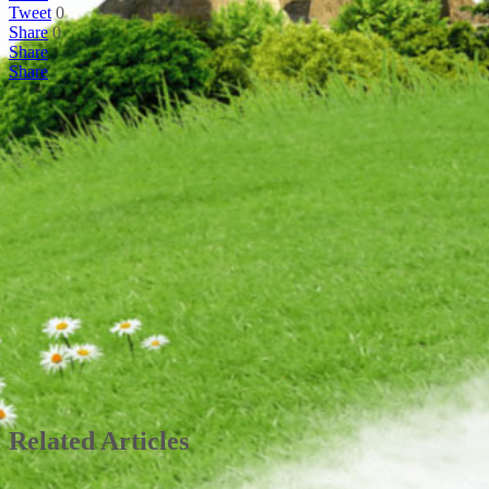
Tweet
0
Share
0
Share
Share
Related Articles