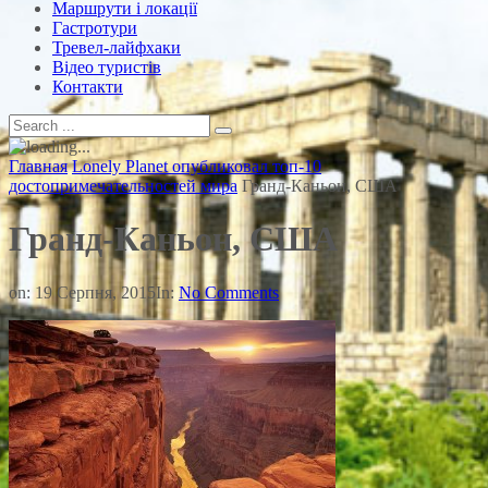
Маршрути і локації
Гастротури
Тревел-лайфхаки
Відео туристів
Контакти
Главная
Lonely Planet опубликовал топ-10
достопримечательностей мира
Гранд-Каньон, США
Гранд-Каньон, США
on:
19 Серпня, 2015
In:
No Comments