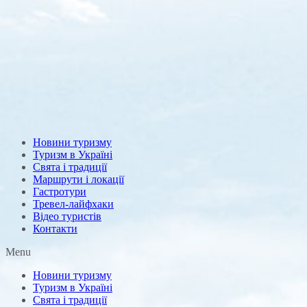
Новини туризму
Туризм в Україні
Свята і традиції
Маршрути і локації
Гастротури
Тревел-лайфхаки
Відео туристів
Контакти
Menu
Новини туризму
Туризм в Україні
Свята і традиції