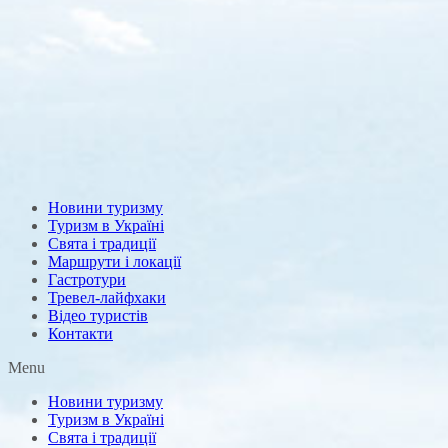
Новини туризму
Туризм в Україні
Свята і традиції
Маршрути і локації
Гастротури
Тревел-лайфхаки
Відео туристів
Контакти
Menu
Новини туризму
Туризм в Україні
Свята і традиції