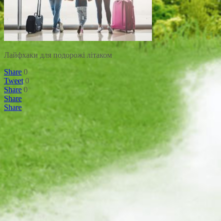
Лайфхаки для подорожі літаком
Share
0
Tweet
0
Share
0
Share
Share