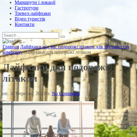
Маршрути і локації
Гастротури
Тревел-лайфхаки
Відео туристів
Контакти
Главная
Лайфхаки під час подорожі літаком для зручності та
комфорту
Лайфхаки для подорожі літаком
Лайфхаки для подорожі
літаком
on:
30 Вересня, 2023
In:
No Comments