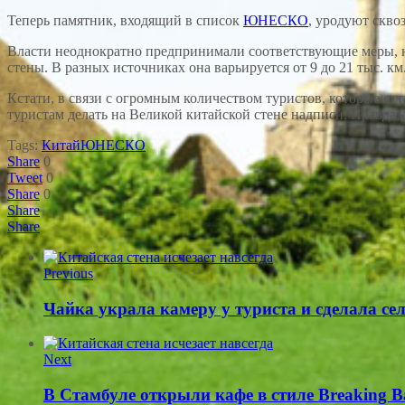
Теперь памятник, входящий в список
ЮНЕСКО
, уродуют скво
Власти неоднократно предпринимали соответствующие меры, но 
стены. В разных источниках она варьируется от 9 до 21 тыс. км
Кстати, в связи с огромным количеством туристов, которые ос
туристам делать на Великой китайской стене надписи. Правда, 
Tags:
Китай
ЮНЕСКО
Share
0
Tweet
0
Share
0
Share
Share
Previous
Чайка украла камеру у туриста и сделала се
Next
В Стамбуле открыли кафе в стиле Breaking B