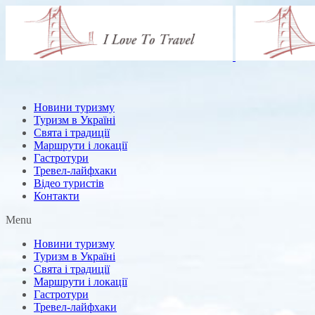
Новини туризму
Туризм в Україні
Свята і традиції
Маршрути і локації
Гастротури
Тревел-лайфхаки
Відео туристів
Контакти
Menu
Новини туризму
Туризм в Україні
Свята і традиції
Маршрути і локації
Гастротури
Тревел-лайфхаки