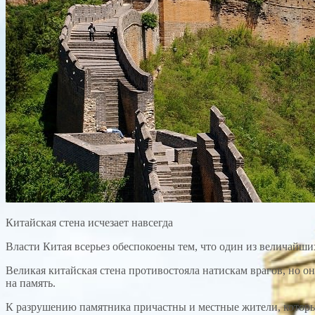
Китайская стена исчезает навсегда
Власти Китая всерьез обеспокоены тем, что один из величайши
Великая китайская стена противостояла натискам врагов, но он
на память.
К разрушению памятника причастны и местные жители, которы