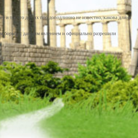
 и то, что до сих пор доподлинно не известно, какова длина
ным борьбу с данным явлением и официально разрешили