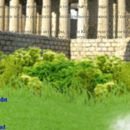
зные дыры, в особенности в восточной части от Пекина.
они не дали результатов. Дополнительную сложность составляет
.
тавляют на стене свои автографы, власти Китая сочли бесполез
только на определенном участке – к северу от центра Пекина.
лфи
ad