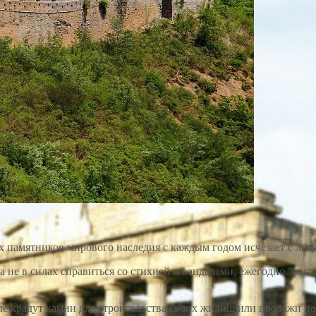
х памятников мирового наследия с каждым годом исчезает с лица
а не в силах справиться со стихией и вандалами, ежегодно “рас
е крадут камни для строительства своих жилищ или продажи на