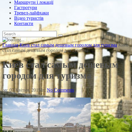
Маршрути і локації
Гастротури
Тревел-лайфхаки
Відео туристів
Контакти
Главная
Киев стал самым дешевым городом для туризма
Киев
стал самым дешевым городом для туризма
Киев стал самым дешевым
городом для туризма
on:
07 Квітня, 2015
In:
No Comments