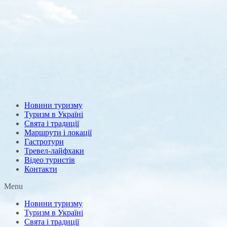
Новини туризму
Туризм в Україні
Свята і традиції
Маршрути і локації
Гастротури
Тревел-лайфхаки
Відео туристів
Контакти
Menu
Новини туризму
Туризм в Україні
Свята і традиції