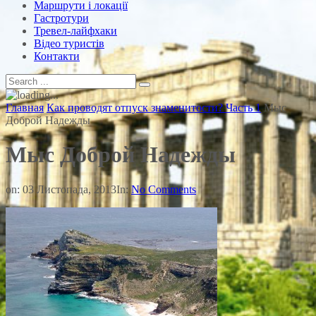
Маршрути і локації
Гастротури
Тревел-лайфхаки
Відео туристів
Контакти
Главная
Как проводят отпуск знаменитости? Часть 1
Мыс
Доброй Надежды
Мыс Доброй Надежды
on:
03 Листопада, 2013
In:
No Comments