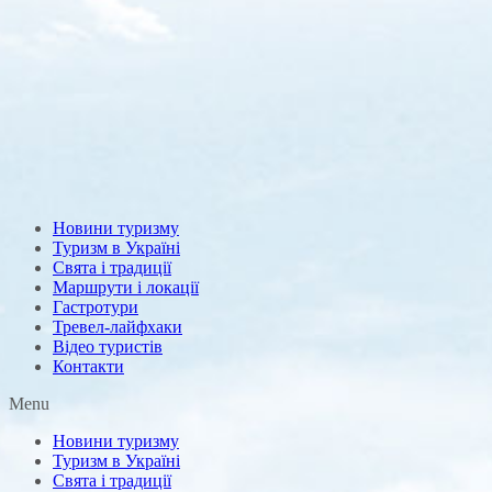
Новини туризму
Туризм в Україні
Свята і традиції
Маршрути і локації
Гастротури
Тревел-лайфхаки
Відео туристів
Контакти
Menu
Новини туризму
Туризм в Україні
Свята і традиції