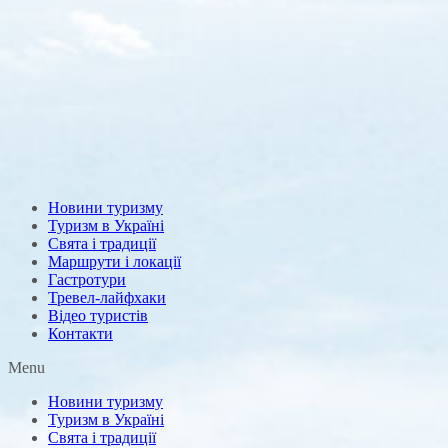
Новини туризму
Туризм в Україні
Свята і традиції
Маршрути і локації
Гастротури
Тревел-лайфхаки
Відео туристів
Контакти
Menu
Новини туризму
Туризм в Україні
Свята і традиції