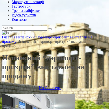
Маршрути і локації
Гастротури
Тревел-лайфхаки
Відео туристів
Контакти
Главная
Испанский “аэропорт-призрак” выставлен на
продажу
Испанский “аэропорт-призрак” выставлен на
продажу
Испанский “аэропорт-
призрак” выставлен на
продажу
on:
10 Грудня, 2013
In:
No Comments