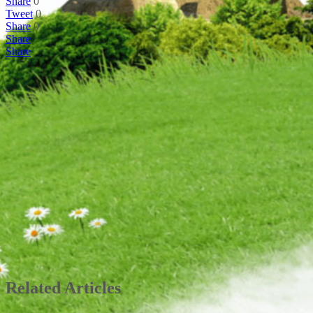
Share
0
Tweet
0
Share
0
Share
Share
Related Articles