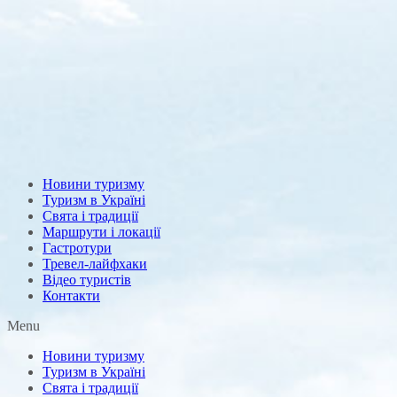
Новини туризму
Туризм в Україні
Свята і традиції
Маршрути і локації
Гастротури
Тревел-лайфхаки
Відео туристів
Контакти
Menu
Новини туризму
Туризм в Україні
Свята і традиції