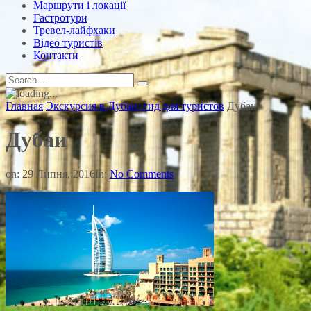
Маршрути і локації
Гастротури
Тревел-лайфхаки
Відео туристів
Контакти
Главная
Экскурсия в Дубаи: гид для туристов
Дубаи
Дубаи
on:
29 Липня, 2016
In:
No Comments