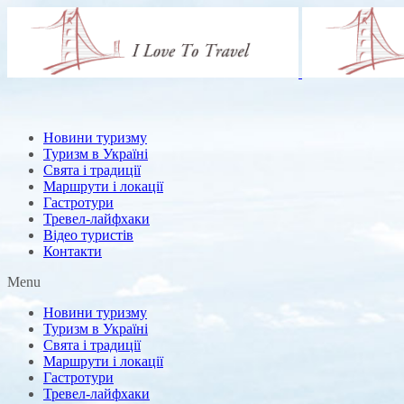
Новини туризму
Туризм в Україні
Свята і традиції
Маршрути і локації
Гастротури
Тревел-лайфхаки
Відео туристів
Контакти
Menu
Новини туризму
Туризм в Україні
Свята і традиції
Маршрути і локації
Гастротури
Тревел-лайфхаки