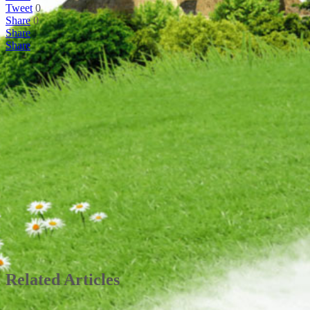
Tweet
0
Share
0
Share
Share
Related Articles