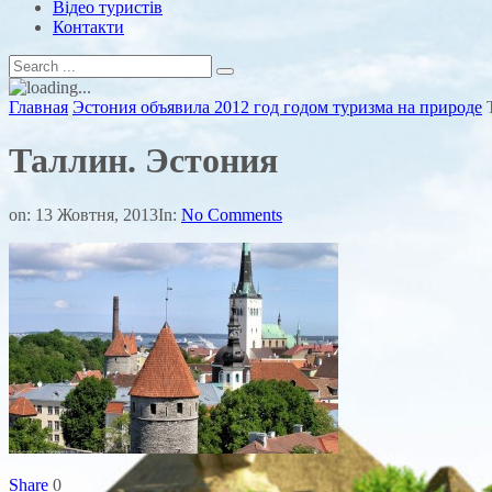
Відео туристів
Контакти
Главная
Эстония объявила 2012 год годом туризма на природе
Таллин. Эстония
on:
13 Жовтня, 2013
In:
No Comments
Share
0