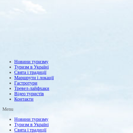
Новини туризму
Туризм в Україні
Свята і традиції
Маршрути і локації
Гастротури
Тревел-лайфхаки
Відео туристів
Контакти
Menu
Новини туризму
Туризм в Україні
Свята і традиції