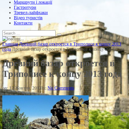
Маршрути і локації
Гастротури
Тревел-лайфхаки
Відео туристів
Контакти
Главная
Древний базар откроется в Триполисе к концу 2013
года
Древний базар откроется в Триполисе к концу 2013 года
Древний базар откроется в
Триполисе к концу 2013 года
on:
12 Жовтня, 2013
In:
No Comments