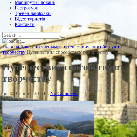
Маршрути і локації
Гастротури
Тревел-лайфхаки
Відео туристів
Контакти
Главная
Доказано учеными: путешествия способствуют
творчеству
Путешествия способствуют творчеству
Путешествия способствуют
творчеству
on:
08 Серпня, 2017
In:
No Comments