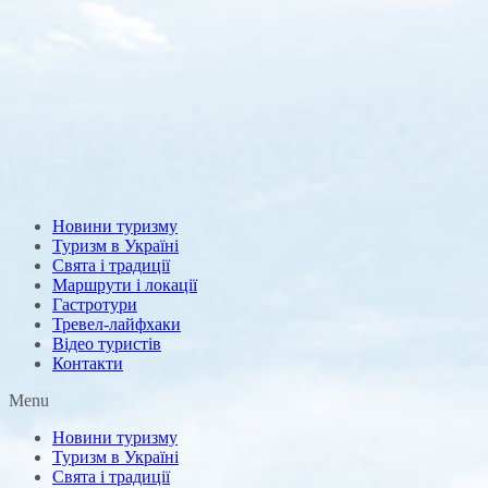
Новини туризму
Туризм в Україні
Свята і традиції
Маршрути і локації
Гастротури
Тревел-лайфхаки
Відео туристів
Контакти
Menu
Новини туризму
Туризм в Україні
Свята і традиції