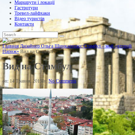
Маршрути і локації
Гастротури
Тревел-лайфхаки
Відео туристів
Контакти
Главная
Дизайнер Ольга Шинкаренко: Стамбул – мой «второй
Париж»
Вид на Стамбул
Вид на Стамбул
on:
14 Травня, 2015
In:
No Comments