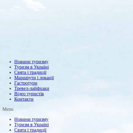
Новини туризму
Туризм в Україні
Свята і традиції
Маршрути і локації
Гастротури
Тревел-лайфхаки
Відео туристів
Контакти
Menu
Новини туризму
Туризм в Україні
Свята і традиції