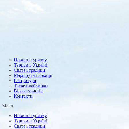
Новини туризму
Туризм в Україні
Свята і традиції
Маршрути і локації
Гастротури
Тревел-лайфхаки
Відео туристів
Контакти
Menu
Новини туризму
Туризм в Україні
Свята і традиції