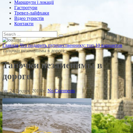
Маршрути і локації
Гастротури
Тревел-лайфхаки
Відео туристів
Контакти
Главная
Что подарить путешественнику: топ-10 вариантов
Тапочки незаменимы в дороге
Тапочки незаменимы в
дороге
on:
24 Грудня, 2013
In:
No Comments