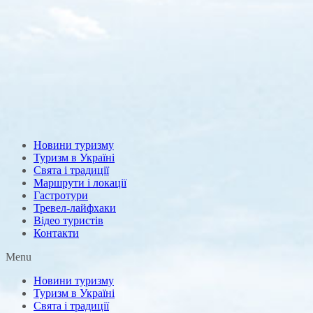
Новини туризму
Туризм в Україні
Свята і традиції
Маршрути і локації
Гастротури
Тревел-лайфхаки
Відео туристів
Контакти
Menu
Новини туризму
Туризм в Україні
Свята і традиції