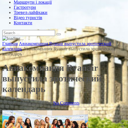
Маршрути і локації
Гастротури
Тревел-лайфхаки
Відео туристів
Контакти
Главная
Авиакомпания Ryanair выпустила эротический
календарь
Авиакомпания Ryanair выпустила эротический
календарь
Авиакомпания Ryanair
выпустила эротический
календарь
on:
01 Листопада, 2013
In:
No Comments