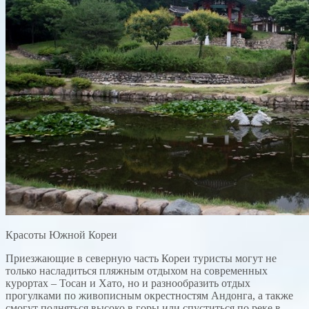
Красоты Южной Кореи
Приезжающие в северную часть Кореи туристы могут не
только насладиться пляжным отдыхом на современных
курортах – Тосан и Хато, но и разнообразить отдых
прогулками по живописным окрестностям Андонга, а также
смогут подняться высоко в горы или спуститься по реке в