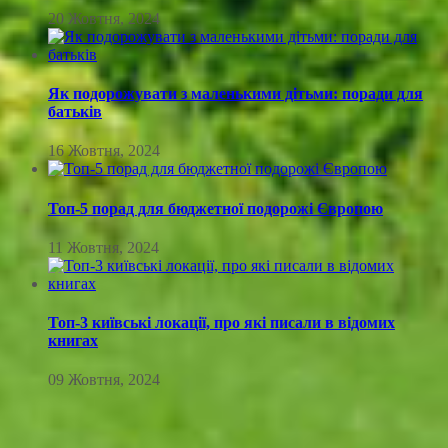
20 Жовтня, 2024
Як подорожувати з маленькими дітьми: поради для
батьків
16 Жовтня, 2024
Топ-5 порад для бюджетної подорожі Європою
11 Жовтня, 2024
Топ-3 київські локації, про які писали в відомих
книгах
09 Жовтня, 2024