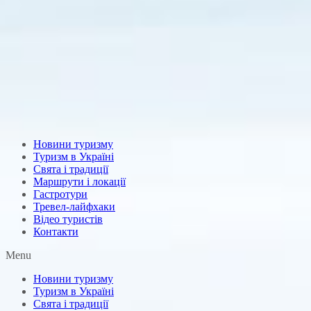
Новини туризму
Туризм в Україні
Свята і традиції
Маршрути і локації
Гастротури
Тревел-лайфхаки
Відео туристів
Контакти
Menu
Новини туризму
Туризм в Україні
Свята і традиції