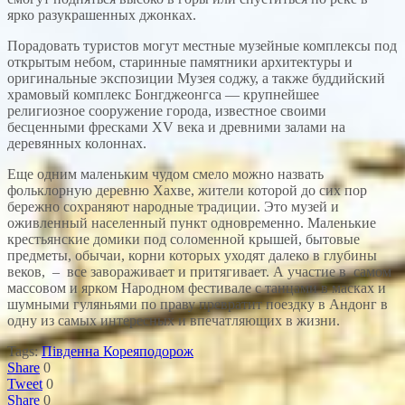
ярко разукрашенных джонках.
Порадовать туристов могут местные музейные комплексы под
открытым небом, старинные памятники архитектуры и
оригинальные экспозиции Музея соджу, а также буддийский
храмовый комплекс Бонгджеонгса — крупнейшее
религиозное сооружение города, известное своими
бесценными фресками XV века и древними залами на
деревянных колоннах.
Еще одним маленьким чудом смело можно назвать
фольклорную деревню Хахве, жители которой до сих пор
бережно сохраняют народные традиции. Это музей и
оживленный населенный пункт одновременно. Маленькие
крестьянские домики под соломенной крышей, бытовые
предметы, обычаи, корни которых уходят далеко в глубины
веков, – все завораживает и притягивает. А участие в самом
массовом и ярком Народном фестивале с танцами в масках и
шумными гуляньями по праву превратит поездку в Андонг в
одну из самых интересных и впечатляющих в жизни.
Tags:
Південна Корея
подорож
Share
0
Tweet
0
Share
0