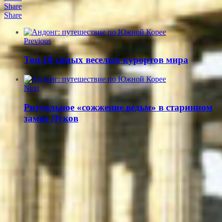
Share
Share
Previous
Топ-10 самых веселых курортов мира
Next
Ритуальное «сожжение ведьм» в старинном
замке Луков