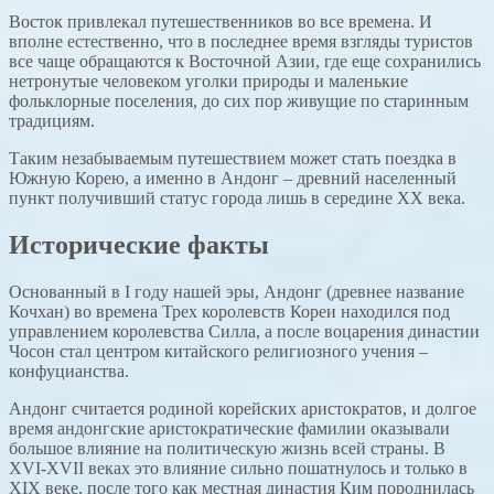
Восток привлекал путешественников во все времена. И
вполне естественно, что в последнее время взгляды туристов
все чаще обращаются к Восточной Азии, где еще сохранились
нетронутые человеком уголки природы и маленькие
фольклорные поселения, до сих пор живущие по старинным
традициям.
Таким незабываемым путешествием может стать поездка в
Южную Корею, а именно в Андонг – древний населенный
пункт получивший статус города лишь в середине XX века.
Исторические факты
Основанный в I году нашей эры, Андонг (древнее название
Кочхан) во времена Трех королевств Кореи находился под
управлением королевства Силла, а после воцарения династии
Чосон стал центром китайского религиозного учения –
конфуцианства.
Андонг считается родиной корейских аристократов, и долгое
время андонгские аристократические фамилии оказывали
большое влияние на политическую жизнь всей страны. В
XVI-XVII веках это влияние сильно пошатнулось и только в
XIX веке, после того как местная династия Ким породнилась