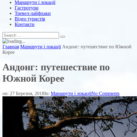
Маршрути і локації
Гастротури
Тревел-лайфхаки
Відео туристів
Контакти
Главная
Маршрути і локації
Андонг: путешествие по Южной
Корее
Андонг: путешествие по
Южной Корее
on:
27 Березня, 2018
In:
Маршрути і локації
No Comments