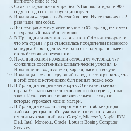
выпитого пива за год.
Самый старый паб в мире Sean’s Bar был открыт в 900
году и он до сих пор функционирует.
Ирландия – страна любителей кошек. Их тут заводят в 2
раза чаще чем собак.
Вопреки расхожему мнению, всего 9% ирландцев имеет
натуральный рыжий цвет волос.
В Ирландии живет много талантов. Об этом говорит то,
что эта страна 7 раз становилась победителем песенного
конкурса Евровидение. Ни одна страна мира не имеет
столь блестящих результатов.
Из-за природной изоляции острова от материка, тут
сложились собственные климатические условия. В
Ирландии не водятся змеи, хорьки, ласки и косули.
Ирландцы – очень верующий народ, несмотря на то, что
в этой стране католицизм был принят позже всех.
В Ирландии запрещены аборты. Это единственная
страна ЕС, которая беспрекословно соблюдает данный
закон. Исключения составляют серьезные случаи,
которые угрожают жизни матери.
В Ирландии находятся европейские штаб-квартиры
либо же центры по обслуживанию клиентов таких
именитых компаний, как: Google, Microsoft, Apple, IBM,
Dell, Intel, Motorola, Oracle, Lotus и Boeing Computer
Services.