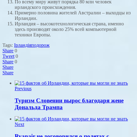
По всему миру живут порядка 80 млн человек
ирландского происхождения.
Примерно половина жителей Австралии – выходцы из
Ирландии.
Ирландия – высокотехнологическая страна, именно
здесь производят около 25% всей компьютерной
техники Европы.
Tags:
Ірландія
подорож
Share
0
Tweet
0
Share
0
Share
Share
Previous
Туризм Словении вырос благодаря жене
Дональда Трампа
Next
Ryanair не договорился о полетах с