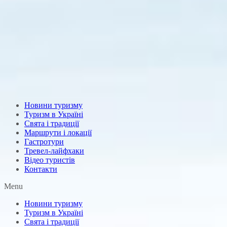
Новини туризму
Туризм в Україні
Свята і традиції
Маршрути і локації
Гастротури
Тревел-лайфхаки
Відео туристів
Контакти
Menu
Новини туризму
Туризм в Україні
Свята і традиції