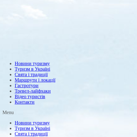
Новини туризму
Туризм в Україні
Свята і традиції
Маршрути і локації
Гастротури
Тревел-лайфхаки
Відео туристів
Контакти
Menu
Новини туризму
Туризм в Україні
Свята і традиції