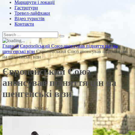
Маршрути і локації
Гастротури
Тревел-лайфхаки
Відео туристів
Контакти
Главная
Європейський Союз анонсував підняття цін на
шенгенські візи
Європейський Союз анонсував підняття цін
на шенгенські візи
Європейський Союз
анонсував підняття цін на
шенгенські візи
on:
14 Лютого, 2024
In: