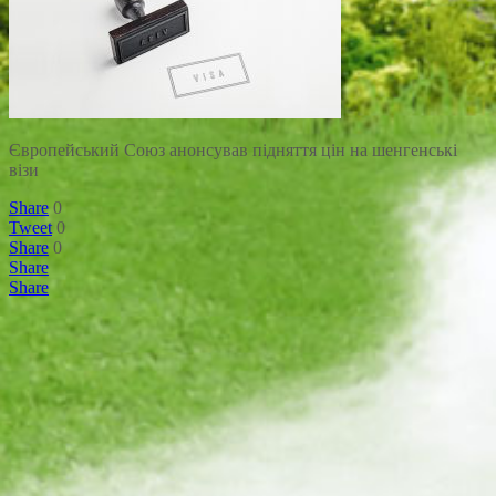
Європейський Союз анонсував підняття цін на шенгенські
візи
Share
0
Tweet
0
Share
0
Share
Share