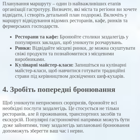
Планування маршруту – один із найважливіших етапів
організації гастротуру. Визначте, які міста та регіони ви хочете
відвідати, і створіть детальний план подорожі. Включіть у
маршрут відвідування відомих ресторанів, кафе, ринків та
фермерських господарств.
Ресторани та кафе:
Бронюйте столики заздалегідь у
популярних закладах, щоб уникнути розчарувань.
Ринки:
Відвідайте місцеві ринки, де можна скуштувати
свіжі продукти та познайомитися з місцевими
виробниками.
Кулінарні майстер-класи:
Запишіться на кулінарні
майстер-класи, щоб навчитися готувати традиційні
страви під керівництвом досвідчених шеф-кухарів.
4. Зробіть попередні бронювання
Щоб уникнути неприємних сюрпризів, бронюйте всі
необхідні послуги заздалегідь. Це стосується не тільки
ресторанів, але й проживання, транспортних засобів та
екскурсій. Популярні гастрономічні напрямки можуть бути
дуже зайнятими, тому заздалегідь заплановані бронювання
допоможуть зберегти ваш час і нерви.