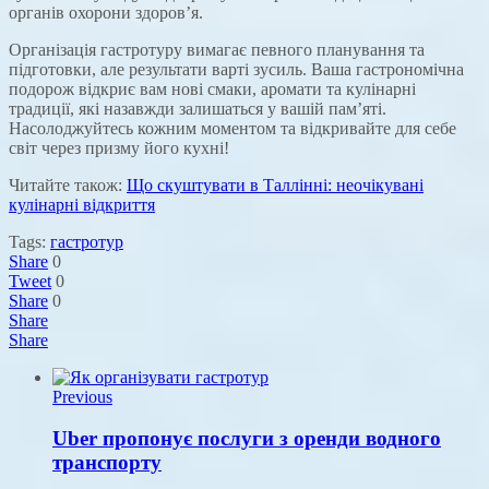
органів охорони здоров’я.
Організація гастротуру вимагає певного планування та
підготовки, але результати варті зусиль. Ваша гастрономічна
подорож відкриє вам нові смаки, аромати та кулінарні
традиції, які назавжди залишаться у вашій пам’яті.
Насолоджуйтесь кожним моментом та відкривайте для себе
світ через призму його кухні!
Читайте також:
Що скуштувати в Таллінні: неочікувані
кулінарні відкриття
Tags:
гастротур
Share
0
Tweet
0
Share
0
Share
Share
Previous
Uber пропонує послуги з оренди водного
транспорту