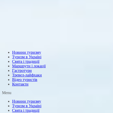
Новини туризму
Туризм в Україні
Свята і традиції
Маршрути і локації
Гастротури
Тревел-лайфхаки
Відео туристів
Контакти
Menu
Новини туризму
Туризм в Україні
Свята і традиції