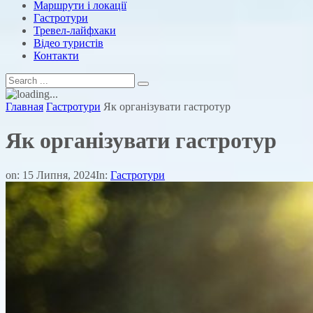
Маршрути і локації
Гастротури
Тревел-лайфхаки
Відео туристів
Контакти
Главная
Гастротури
Як організувати гастротур
Як організувати гастротур
on:
15 Липня, 2024
In:
Гастротури