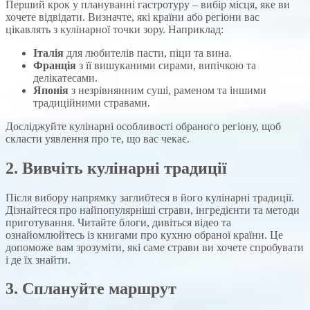
Перший крок у плануванні гастротуру – вибір місця, яке ви
хочете відвідати. Визначте, які країни або регіони вас
цікавлять з кулінарної точки зору. Наприклад:
Італія
для любителів пасти, піци та вина.
Франція
з її вишуканими сирами, випічкою та
делікатесами.
Японія
з незрівнянним суші, раменом та іншими
традиційними стравами.
Досліджуйте кулінарні особливості обраного регіону, щоб
скласти уявлення про те, що вас чекає.
2. Вивчіть кулінарні традиції
Після вибору напрямку заглибтеся в його кулінарні традиції.
Дізнайтеся про найпопулярніші страви, інгредієнти та методи
приготування. Читайте блоги, дивіться відео та
ознайомлюйтесь із книгами про кухню обраної країни. Це
допоможе вам зрозуміти, які саме страви ви хочете спробувати
і де їх знайти.
3. Сплануйте маршрут