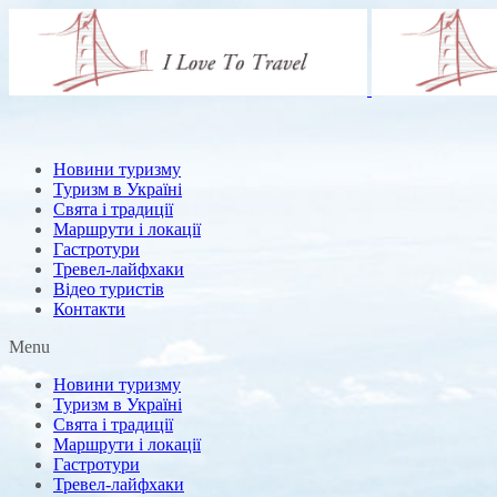
Новини туризму
Туризм в Україні
Свята і традиції
Маршрути і локації
Гастротури
Тревел-лайфхаки
Відео туристів
Контакти
Menu
Новини туризму
Туризм в Україні
Свята і традиції
Маршрути і локації
Гастротури
Тревел-лайфхаки