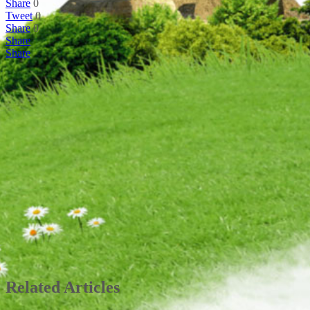
Share
0
Tweet
0
Share
0
Share
Share
Related Articles