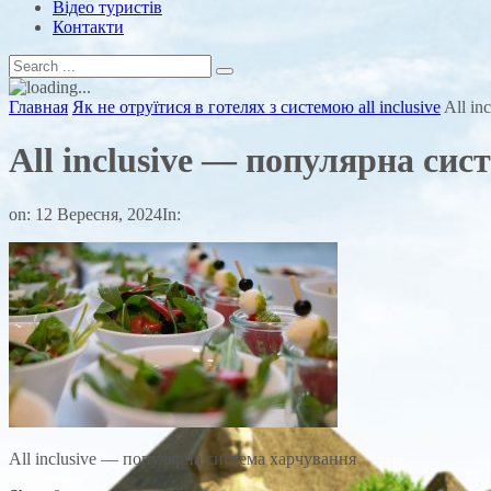
Відео туристів
Контакти
Главная
Як не отруїтися в готелях з системою all inclusive
All i
All inclusive — популярна си
on:
12 Вересня, 2024
In:
All inclusive — популярна система харчування