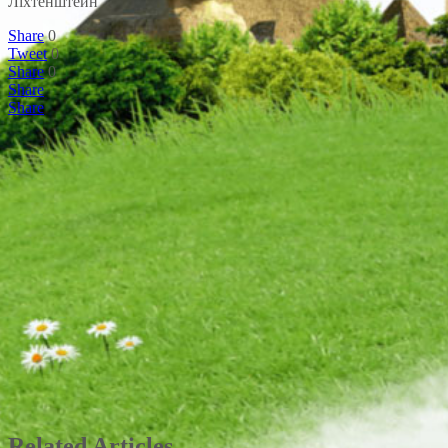
Ліхтенштейн
Share
0
Tweet
0
Share
0
Share
Share
Related Articles