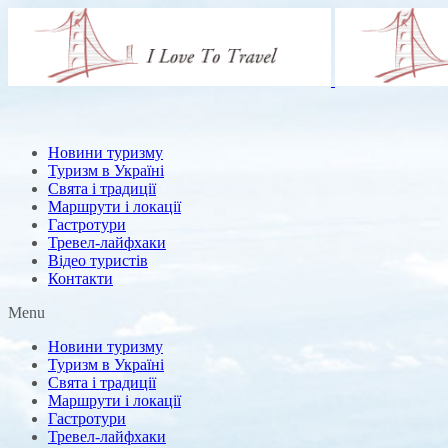
Новини туризму
Туризм в Україні
Свята і традиції
Маршрути і локації
Гастротури
Тревел-лайфхаки
Відео туристів
Контакти
Menu
Новини туризму
Туризм в Україні
Свята і традиції
Маршрути і локації
Гастротури
Тревел-лайфхаки