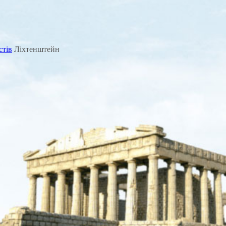
стів
Ліхтенштейн