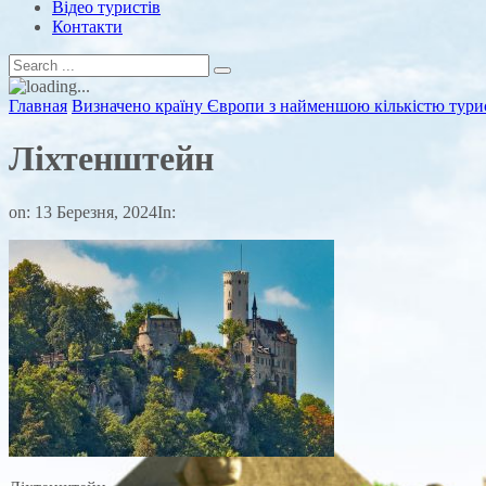
Відео туристів
Контакти
Главная
Визначено країну Європи з найменшою кількістю тури
Ліхтенштейн
on:
13 Березня, 2024
In: