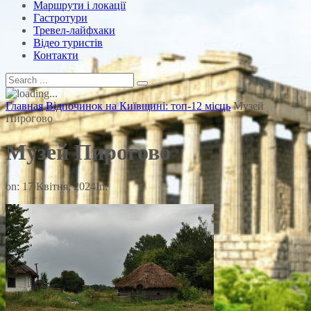
Маршрути і локації
Гастротури
Тревел-лайфхаки
Відео туристів
Контакти
Главная
Відпочинок на Київщині: топ-12 місць
Музей
Пирогово
Музей Пирогово
on:
17 Квітня, 2024
In: