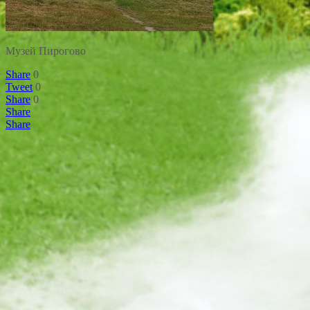
Музей Пирогово
Share
0
Tweet
0
Share
0
Share
Share