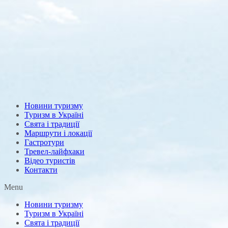
Новини туризму
Туризм в Україні
Свята і традиції
Маршрути і локації
Гастротури
Тревел-лайфхаки
Відео туристів
Контакти
Menu
Новини туризму
Туризм в Україні
Свята і традиції