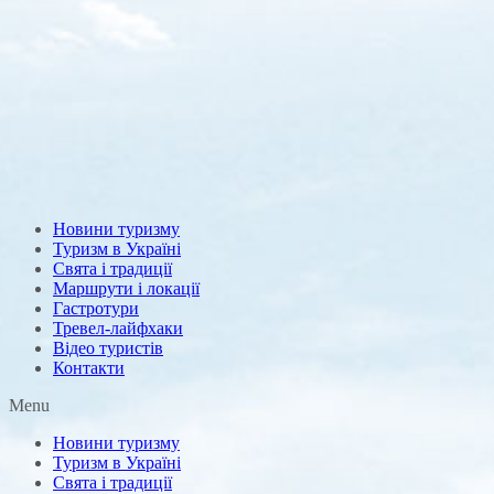
Новини туризму
Туризм в Україні
Свята і традиції
Маршрути і локації
Гастротури
Тревел-лайфхаки
Відео туристів
Контакти
Menu
Новини туризму
Туризм в Україні
Свята і традиції