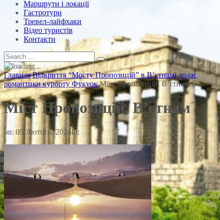
Маршрути і локації
Гастротури
Тревел-лайфхаки
Відео туристів
Контакти
Главная
Відкриття “Мосту Пропозицій” в В’єтнамі додає
романтики курорту Фукуок
Міст Пропозицій, Вʼєтнам
Міст Пропозицій, Вʼєтнам
on:
05 Лютого, 2024
In: