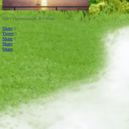
Міст Пропозицій, Вʼєтнам
Share
0
Tweet
0
Share
0
Share
Share