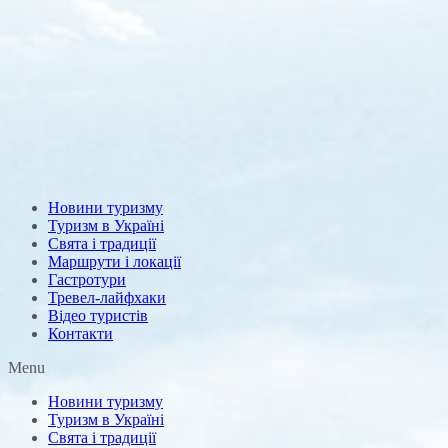
Новини туризму
Туризм в Україні
Свята і традиції
Маршрути і локації
Гастротури
Тревел-лайфхаки
Відео туристів
Контакти
Menu
Новини туризму
Туризм в Україні
Свята і традиції