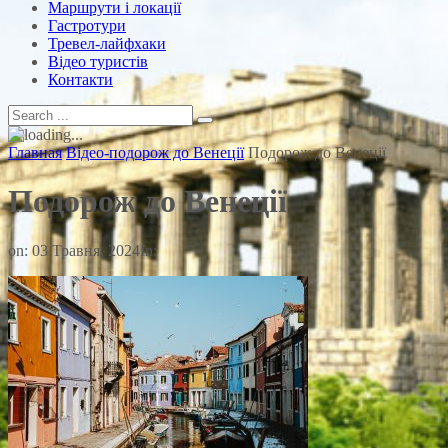
Маршрути і локації
Гастротури
Тревел-лайфхаки
Відео туристів
Контакти
Главная
Відео-подорож до Венеції
Подорож до Венеції
Подорож до Венеції
on:
03 Травня, 2024
In: