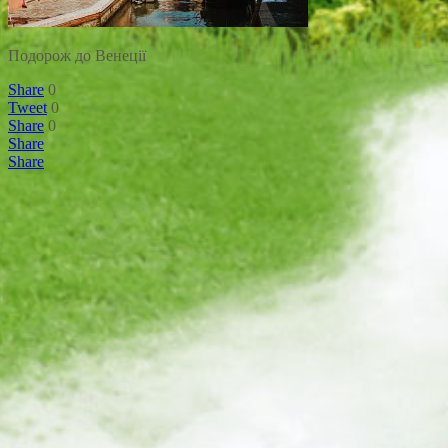
Подорож до Венеції
Share
0
Tweet
0
Share
0
Share
Share