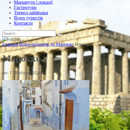
Маршрути і локації
Гастротури
Тревел-лайфхаки
Відео туристів
Контакти
Главная
Відео-подорож до Марокко
Марокко
Марокко
on:
17 Квітня, 2024
In: