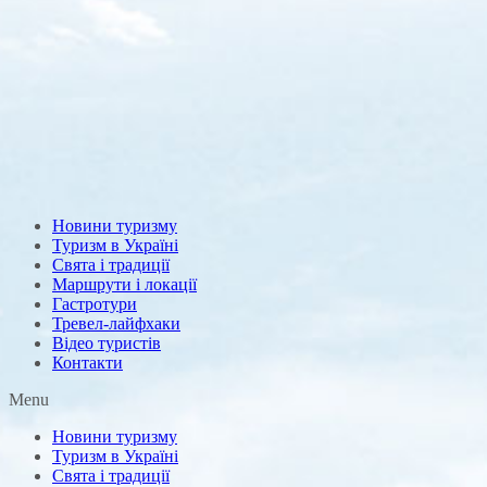
Новини туризму
Туризм в Україні
Свята і традиції
Маршрути і локації
Гастротури
Тревел-лайфхаки
Відео туристів
Контакти
Menu
Новини туризму
Туризм в Україні
Свята і традиції