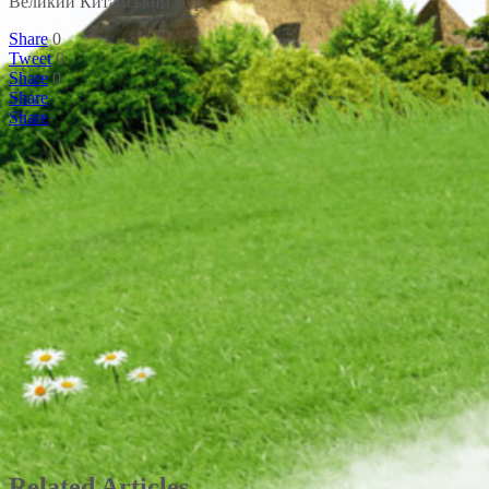
Великий Китайський мур
Share
0
Tweet
0
Share
0
Share
Share
Related Articles