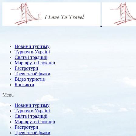
Новини туризму
Туризм в Україні
Свята і традиції
Маршрути і локації
Гастротури
Тревел-лайфхаки
Відео туристів
Контакти
Menu
Новини туризму
Туризм в Україні
Свята і традиції
Маршрути і локації
Гастротури
Тревел-лайфхаки