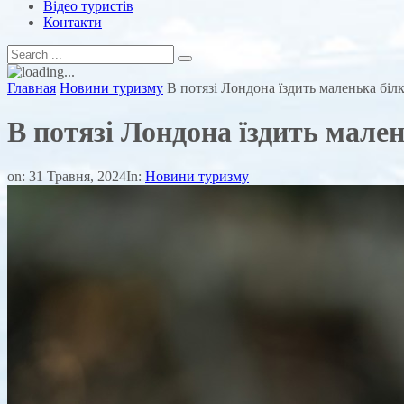
Відео туристів
Контакти
Главная
Новини туризму
В потязі Лондона їздить маленька біл
В потязі Лондона їздить мале
on:
31 Травня, 2024
In:
Новини туризму