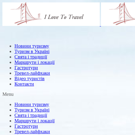
Новини туризму
Туризм в Україні
Свята і традиції
Маршрути і локації
Гастротури
Тревел-лайфхаки
Відео туристів
Контакти
Menu
Новини туризму
Туризм в Україні
Свята і традиції
Маршрути і локації
Гастротури
Тревел-лайфхаки