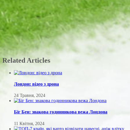
Related Articles
Лондон: відео з дрона
24 Травня, 2024
Біг Бен: знакова годинникова вежа Лондона
11 Квітня, 2024