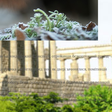
цін на лондонський транспорт, отримавши безкоштовний проїзд
а білочка пробігла перед тим, як двері зачинилися, помітивши
ою на роботу. Вона сказала: “Спочатку я подумала, що це великий
вона змогла безпечно вийти. “Ніколи раніше не бачила нічого
 стояли осторонь. Один чоловік виглядав наляканим, коли білка