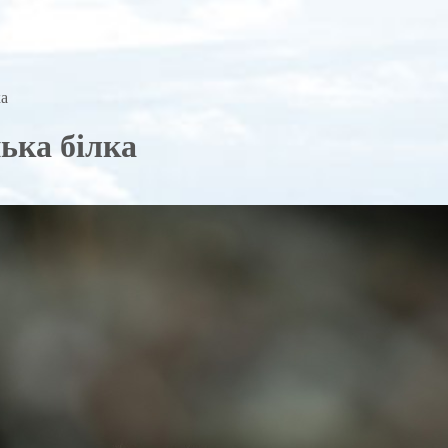
ка
нька білка