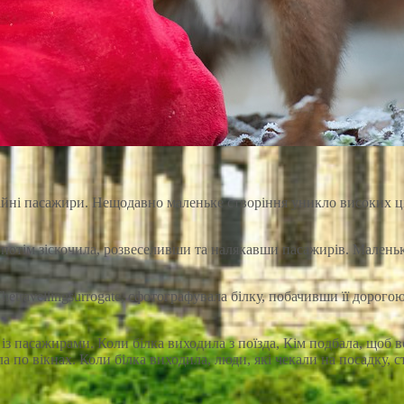
чайні пасажири. Нещодавно маленьке створіння уникло високих 
а потім зіскочила, розвеселивши та налякавши пасажирів. Маленьк
hetravellingsurrogate, сфотографувала білку, побачивши її дорог
 із пасажирами. Коли білка виходила з поїзда, Кім подбала, щоб 
ила по вікнах. Коли білка виходила, люди, які чекали на посадку,