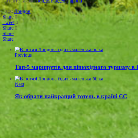
Читайте також:
Лондон: відео з дрона
Tags:
Лондон
Share
0
Tweet
0
Share
0
Share
Share
Previous
Топ-5 маршрутів для пішохідного туризму в
Next
Як обрати найкращий готель в країні ЄС