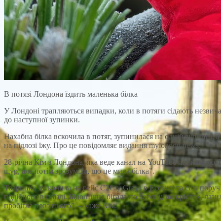
В потязі Лондона їздить маленька білка
У Лондоні трапляються випадки, коли в потяги сідають незви
до наступної зупинки.
Нахабна білка вскочила в потяг, зупинилася на одній зупинці, 
на підлозі їжу. Про це повідомляє видання mylondon.news.
28-річна Кім з Лондона, яка веде канал на YouTube під назвою T
щур, але потім зрозуміла, що це мила білка”.
Тваринка заскочила на рейс C2C у Grays в Ессексі та сіла поруч
подібного в поїзді. Бідолашна бігала по вагону, по кріслах, лаз
пробігла повз нього”, – каже Кім.