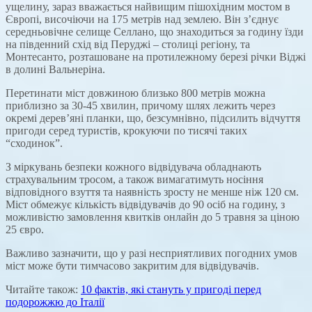
ущелину, зараз вважається найвищим пішохідним мостом в
Європі, височіючи на 175 метрів над землею. Він з’єднує
середньовічне селище Селлано, що знаходиться за годину їзди
на південний схід від Перуджі – столиці регіону, та
Монтесанто, розташоване на протилежному березі річки Віджі
в долині Вальнеріна.
Перетинати міст довжиною близько 800 метрів можна
приблизно за 30-45 хвилин, причому шлях лежить через
окремі дерев’яні планки, що, безсумнівно, підсилить відчуття
пригоди серед туристів, крокуючи по тисячі таких
“сходинок”.
З міркувань безпеки кожного відвідувача обладнають
страхувальним тросом, а також вимагатимуть носіння
відповідного взуття та наявність зросту не менше ніж 120 см.
Міст обмежує кількість відвідувачів до 90 осіб на годину, з
можливістю замовлення квитків онлайн до 5 травня за ціною
25 євро.
Важливо зазначити, що у разі несприятливих погодних умов
міст може бути тимчасово закритим для відвідувачів.
Читайте також:
10 фактів, які стануть у пригоді перед
подорожжю до Італії