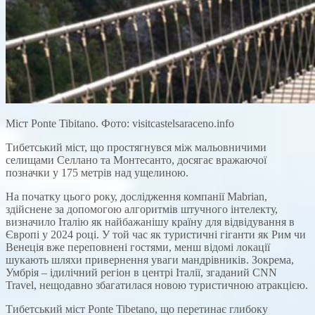
Міст Ponte Tibitano. Фото: visitcastelsaraceno.info
Тибетський міст, що простягнувся між мальовничими
селищами Селлано та Монтесанто, досягає вражаючої
позначки у 175 метрів над ущелиною.
На початку цього року, дослідження компанії Mabrian,
здійснене за допомогою алгоритмів штучного інтелекту,
визначило Італію як найбажанішу країну для відвідування в
Європі у 2024 році. У той час як туристичні гіганти як Рим чи
Венеція вже переповнені гостями, менш відомі локації
шукають шляхи привернення уваги мандрівників. Зокрема,
Умбрія – ідилічний регіон в центрі Італії, згаданий CNN
Travel, нещодавно збагатилася новою туристичною атракцією.
Тибетський міст Ponte Tibetano, що перетинає глибоку