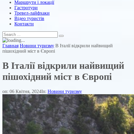
Маршрути і локації
Гастротури
Тревел-лайфхаки
Відео туристів
Контакти
Главная
Новини туризму
В Італії відкрили найвищий
пішохідний міст в Європі
В Італії відкрили найвищий
пішохідний міст в Європі
on:
06 Квітня, 2024
In:
Новини туризму