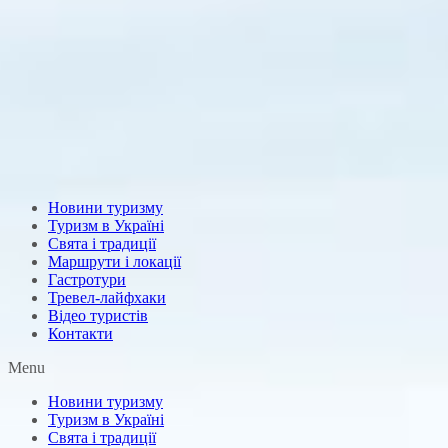
Новини туризму
Туризм в Україні
Свята і традиції
Маршрути і локації
Гастротури
Тревел-лайфхаки
Відео туристів
Контакти
Menu
Новини туризму
Туризм в Україні
Свята і традиції