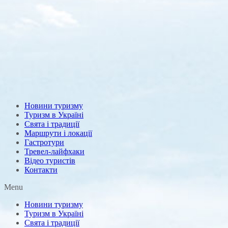
Новини туризму
Туризм в Україні
Свята і традиції
Маршрути і локації
Гастротури
Тревел-лайфхаки
Відео туристів
Контакти
Menu
Новини туризму
Туризм в Україні
Свята і традиції