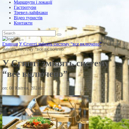
Маршрути і локації
Гастротури
Тревел-лайфхаки
Відео туристів
Контакти
Главная
У Єгипті змінять систему “все включено”
У Єгипті
змінять систему “все включено”
У Єгипті змінять систему
“все включено”
on:
08 Квітня, 2024
In: