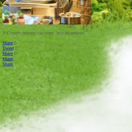
У Єгипті змінять систему “все включено”
Share
0
Tweet
0
Share
0
Share
Share