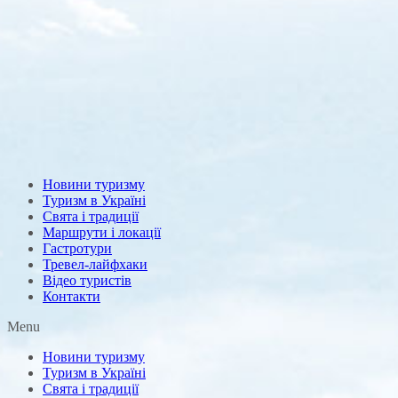
Новини туризму
Туризм в Україні
Свята і традиції
Маршрути і локації
Гастротури
Тревел-лайфхаки
Відео туристів
Контакти
Menu
Новини туризму
Туризм в Україні
Свята і традиції