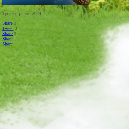
Тревел тренди 2024
Share
0
Tweet
0
Share
0
Share
Share