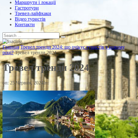
Маршрути і локації
Гастротури
Тревел-лайфхаки
Відео туристів
Контакти
Главная
Тревел тренди 2024: що очікує туристів у новому
році?
Тревел тренди 2024
Тревел тренди 2024
on:
25 Червня, 2024
In: