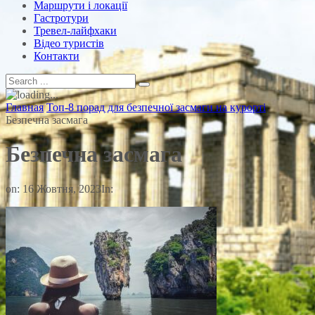
Маршрути і локації
Гастротури
Тревел-лайфхаки
Відео туристів
Контакти
Главная
Топ-8 порад для безпечної засмаги на курорті
Безпечна засмага
Безпечна засмага
on:
16 Жовтня, 2023
In: