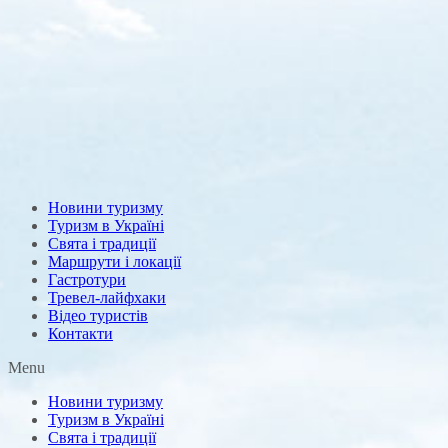
Новини туризму
Туризм в Україні
Свята і традиції
Маршрути і локації
Гастротури
Тревел-лайфхаки
Відео туристів
Контакти
Menu
Новини туризму
Туризм в Україні
Свята і традиції