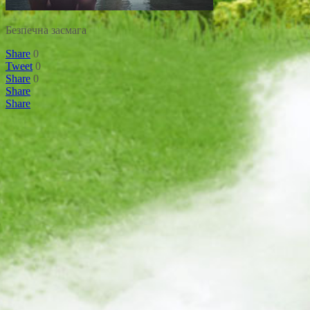
Безпечна засмага
Share
0
Tweet
0
Share
0
Share
Share