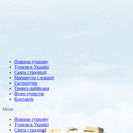
Новини туризму
Туризм в Україні
Свята і традиції
Маршрути і локації
Гастротури
Тревел-лайфхаки
Відео туристів
Контакти
Menu
Новини туризму
Туризм в Україні
Свята і традиції