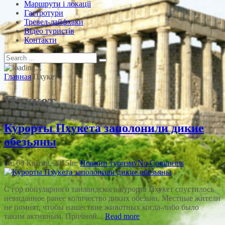
Маршрути і локації
Гастротури
Тревел-лайфхаки
Відео туристів
Контакти
Главная
Пхукет
Пхукет
Курорты Пхукета заполонили дикие
обезьяны
on:
08 Квітня, 2015
In:
Новини туризму
No Comments
С гор популярного таиландского курорта Пхукет спустилось
невиданное ранее количество диких обезьян. Местные жители
не помнят, чтобы нашествие животных когда-либо было
таким активным. Причной...
Read more