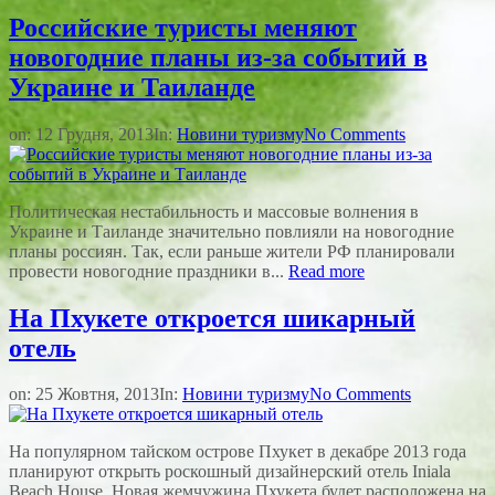
Российские туристы меняют
новогодние планы из-за событий в
Украине и Таиланде
on:
12 Грудня, 2013
In:
Новини туризму
No Comments
Политическая нестабильность и массовые волнения в
Украине и Таиланде значительно повлияли на новогодние
планы россиян. Так, если раньше жители РФ планировали
провести новогодние праздники в...
Read more
На Пхукете откроется шикарный
отель
on:
25 Жовтня, 2013
In:
Новини туризму
No Comments
На популярном тайском острове Пхукет в декабре 2013 года
планируют открыть роскошный дизайнерский отель Iniala
Beach House. Новая жемчужина Пхукета будет расположена на