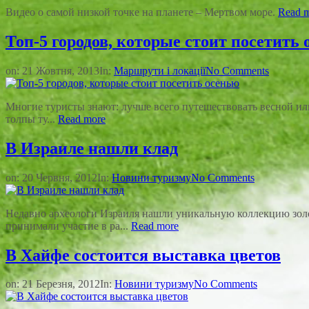
Видео о самой низкой точке на планете – Мертвом море.
Read 
Топ-5 городов, которые стоит посетить
on:
21 Жовтня, 2013
In:
Маршрути і локації
No Comments
Многие туристы знают: лучше всего путешествовать весной или 
толпы ту...
Read more
В Израиле нашли клад
on:
20 Червня, 2012
In:
Новини туризму
No Comments
Недавно археологи Израиля нашли уникальную коллекцию золот
принимали участие в ра...
Read more
В Хайфе состоится выставка цветов
on:
21 Березня, 2012
In:
Новини туризму
No Comments