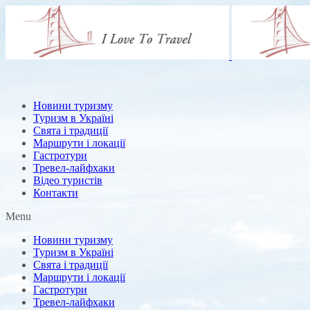
Новини туризму
Туризм в Україні
Свята і традиції
Маршрути і локації
Гастротури
Тревел-лайфхаки
Відео туристів
Контакти
Menu
Новини туризму
Туризм в Україні
Свята і традиції
Маршрути і локації
Гастротури
Тревел-лайфхаки