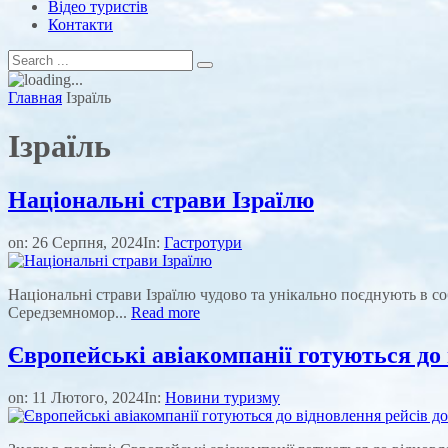
Відео туристів
Контакти
Главная
Ізраїль
Ізраїль
Національні страви Ізраїлю
on:
26 Серпня, 2024
In:
Гастротури
Національні страви Ізраїлю чудово та унікально поєднують в со
Середземномор...
Read more
Європейські авіакомпанії готуються до 
on:
11 Лютого, 2024
In:
Новини туризму