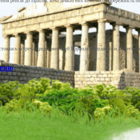
лення рейсів до Ізраїлю, хоча деякі з них виявляють обережність
тоялась встреча представителей Израиля, Иордании и Палестинс
меню
ет мир. Мы уже писали о том, что в США создан ресторан тишин