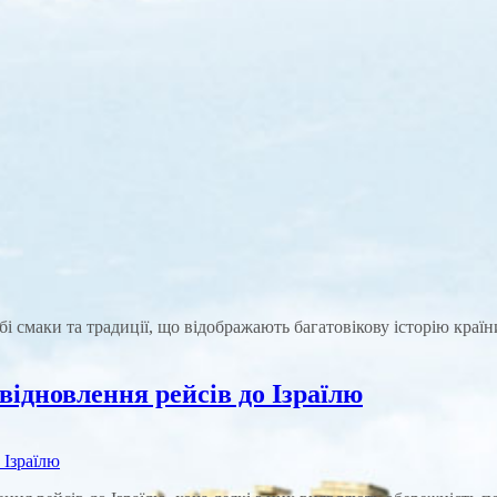
бі смаки та традиції, що відображають багатовікову історію країн
відновлення рейсів до Ізраїлю