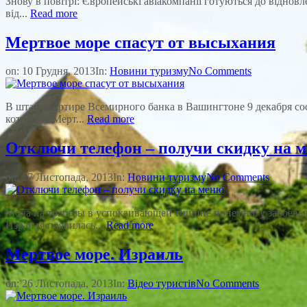
Знову в повітрі: Європейські авіакомпанії готуються до віднов
від...
Read more
Мертвое море спасут от высыхания
on:
10 Грудня, 2013
In:
Новини туризму
No Comments
В штаб-квартире Всемирного банка в Вашингтоне 9 декабря сос
которому Мерт...
Read more
Отключи телефон – получи скидку на 
on:
27 Листопада, 2013
In:
Новини туризму
No Comments
Мода на трапезы в успокаивающей тишине понемногу завоевыва
Израиля появилась...
Read more
Мертвое море. Израиль
on:
26 Листопада, 2013
In:
Відео туристів
No Comments