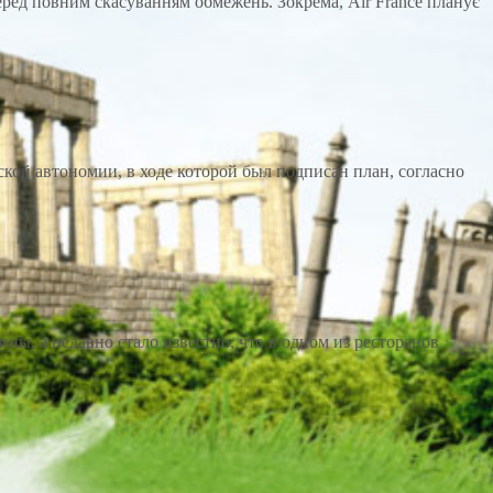
 перед повним скасуванням обмежень. Зокрема, Air France планує
кой автономии, в ходе которой был подписан план, согласно
ы, а недавно стало известно, что в одном из ресторанов